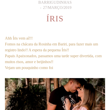
BARRIGUDINHAS
27/MARÇO/2019
ÍRIS
Ahh Íris vem aí!!!
Fomos na chácara da Rosinha em Bariri, para fazer mais um
registro lindo!! A espera da pequena Íris!!
Papais Apaixonados, passamos uma tarde super divertida, com
muitos risos, amor e beijinhos!!
Vejam um pouquinho como foi