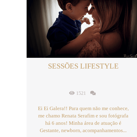
SESSÕES LIFESTYLE
1521
Ei Ei Galera!! Para quem não me conhece,
me chamo Renata Serafim e sou fotógrafa
há 6 anos! Minha área de atuação é
Gestante, newborn, acompanhamentos...