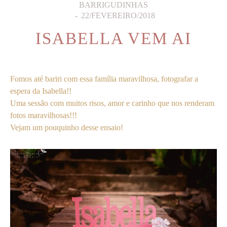
BARRIGUDINHAS
22/FEVEREIRO/2018
ISABELLA VEM AI
Fomos até bariri com essa família maravilhosa, fotografar a
espera da Isabella!!
Uma sessão com muitos risos, amor e carinho que nos renderam
fotos maravilhosas!!!
Vejam um pouquinho desse ensaio!