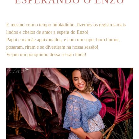
E mesmo com o tempo nubladinho, fizemos os registros mais
lindos e cheios de amor a espera do Enzo!
Papai e mamãe apaixonados, e com um super bom humor,
posaram, riram e se divertiram na nossa sessão!
Vejam um pouquinho dessa sessão linda!