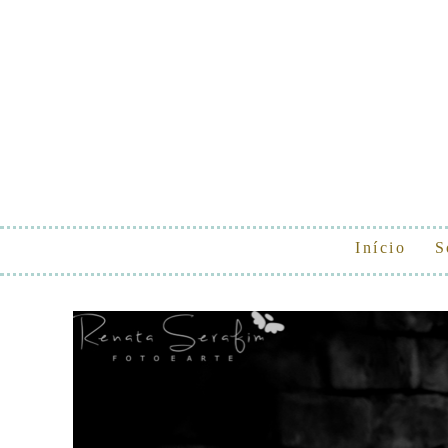
Início
S