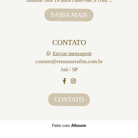
família! Aos 19 anos casei-me, e com ...
SAIBA MAIS
CONTATO
Enviar mensagem
contato@renataserafim.com.br
Jaú / SP
CONTATO
Feito com
Alboom