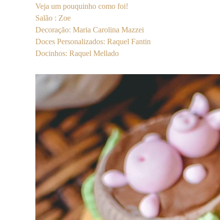
Veja um pouquinho como foi!
Salão : Zoe
Decoração: Maria Carolina Mazzei
Doces Personalizados: Raquel Fantin
Docinhos: Raquel Mellado