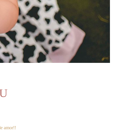
NU
de amor!!