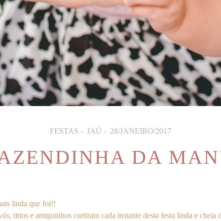
FESTAS
JAÚ
28/JANEIRO/2017
AZENDINHA DA MA
is linda que foi!!
s, titios e amiguinhos curtiram cada instante desta festa linda e cheia 