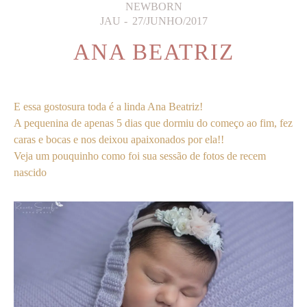
NEWBORN
JAU
27/JUNHO/2017
ANA BEATRIZ
E essa gostosura toda é a linda Ana Beatriz!
A pequenina de apenas 5 dias que dormiu do começo ao fim, fez
caras e bocas e nos deixou apaixonados por ela!!
Veja um pouquinho como foi sua sessão de fotos de recem
nascido