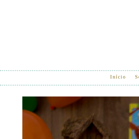
Início
S