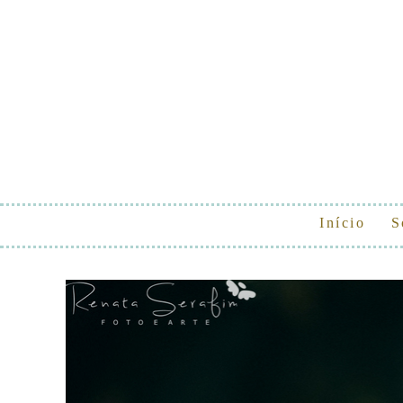
Início
S